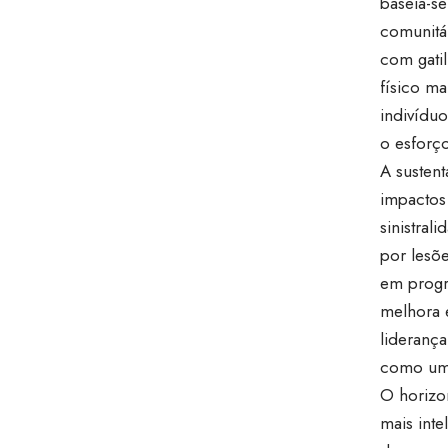
baseia-se
comunitár
com gati
físico ma
indivíduo
o esforç
A susten
impactos
sinistral
por lesõ
em progr
melhora e
liderança
como uma
O horizo
mais int