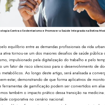
ologia Contra o Sedentarismo e Promover a Saúde Integrada na Rotina Mo
pelo equilíbrio entre as demandas profissionais da vida urb
na ativa tornou-se um dos maiores desafios de saúde pública 
smo, impulsionado pela digitalização do trabalho e pelo temp
o um fator de risco silencioso para o desenvolvimento de do
s metabólicos. Ao longo deste artigo, será analisada a conve
 bem-estar, demonstrando de que forma aplicativos de monito
s e ferramentas de gamificação podem ser convertidos em ali
mos também o impacto prático dessa transição na medicina p
dade corporativa no cenário nacional.