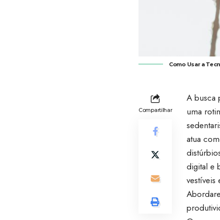
Como Usar a Tecn
A busca 
uma roti
Compartilhar
sedentari
atua com
distúrbio
digital e
vestívei
Abordare
produtivi