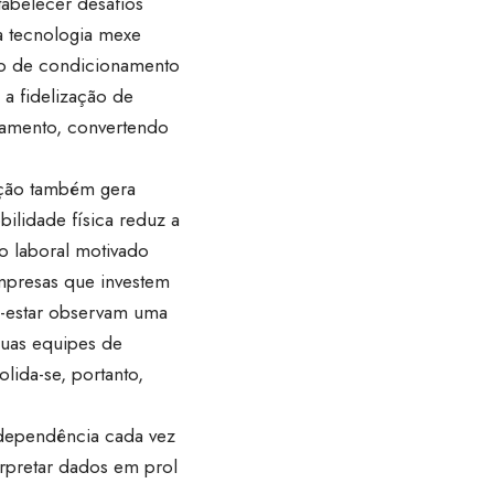
tabelecer desafios
 a tecnologia mexe
so de condicionamento
 a fidelização de
inamento, convertendo
lação também gera
lidade física reduz a
mo laboral motivado
empresas que investem
m-estar observam uma
suas equipes de
lida-se, portanto,
 dependência cada vez
erpretar dados em prol