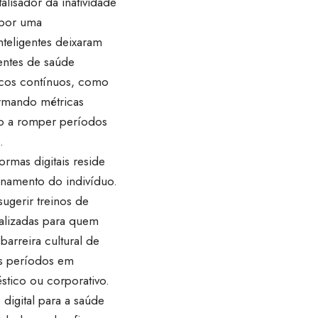
lisador da inatividade
 por uma
nteligentes deixaram
entes de saúde
icos contínuos, como
ormando métricas
io a romper períodos
.
ormas digitais reside
namento do indivíduo.
sugerir treinos de
nalizadas para quem
barreira cultural de
os períodos em
stico ou corporativo.
 digital para a saúde