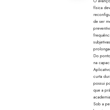
O avanço
física d
reconfigu
de ser m
preventi
frequênci
subjetiv
prolonga
Do ponto 
na capac
Aplicativ
curta du
possui po
que a pr
academia
Sob a per