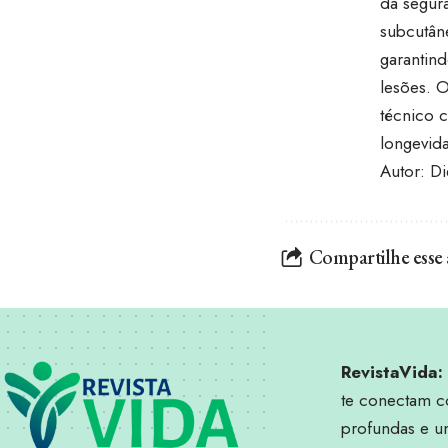
da segur
subcutân
garantind
lesões. 
técnico 
longevida
Autor: D
Compartilhe esse 
RevistaVida:
te conectam c
profundas e 