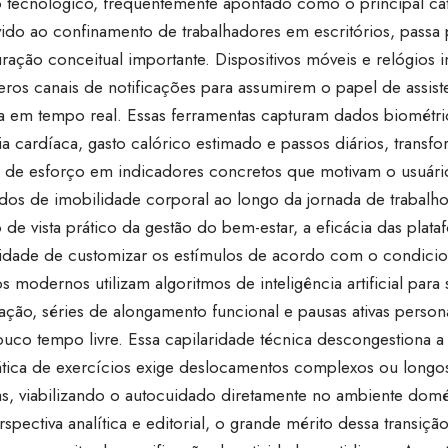
 tecnológico, frequentemente apontado como o principal cata
evido ao confinamento de trabalhadores em escritórios, passa
ração conceitual importante. Dispositivos móveis e relógios i
eros canais de notificações para assumirem o papel de assist
va em tempo real. Essas ferramentas capturam dados biométr
a cardíaca, gasto calórico estimado e passos diários, transf
as de esforço em indicadores concretos que motivam o usuár
dos de imobilidade corporal ao longo da jornada de trabalho
de vista prático da gestão do bem-estar, a eficácia das plataf
idade de customizar os estímulos de acordo com o condicio
os modernos utilizam algoritmos de inteligência artificial para 
ração, séries de alongamento funcional e pausas ativas perso
uco tempo livre. Essa capilaridade técnica descongestiona a 
ática de exercícios exige deslocamentos complexos ou long
s, viabilizando o autocuidado diretamente no ambiente domé
spectiva analítica e editorial, o grande mérito dessa transição