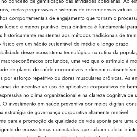
 no conceito de gamificação das atividades cotidianas. Ao es
ios, metas progressivas e sistemas de recompensas virtuais,
lhos comportamentais de engajamento que tornam o proces
is lúdico e menos punitivo. Essa dinâmica é fundamental para
s historicamente resistentes aos métodos tradicionais de tre
o físico em um hábito sustentável de médio e longo prazo.
tabilidade desse ecossistema tecnológico na rotina da popu
 macroeconômicos profundos, uma vez que o estímulo à mobi
idade de planos de saúde corporativos e diminui o absenteís
es por esforço repetitivo ou dores musculares crônicas. As 
amas de incentivo ao uso de aplicativos corporativos de be
xpressiva no clima organizacional e na clareza cognitiva de 
. O investimento em saúde preventiva por meios digitais conso
 estratégia de governança corporativa altamente rentável.
nte para a promoção da qualidade de vida aponta para uma
eligente de ecossistemas conectados que saibam coletar e int