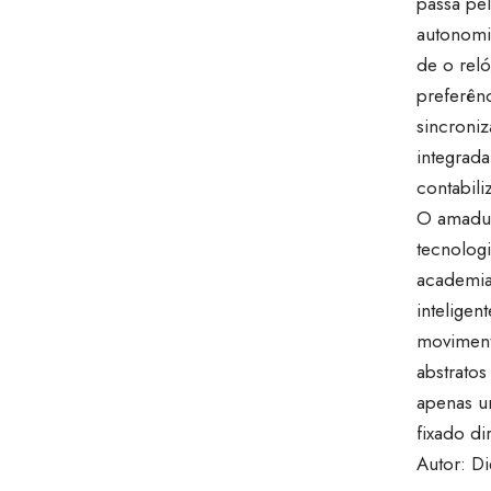
passa pe
autonomi
de o reló
preferên
sincroni
integrada
contabili
O amadure
tecnologi
academia
inteligen
moviment
abstratos
apenas u
fixado di
Autor: D