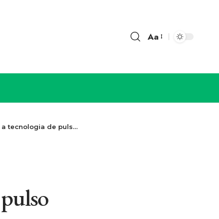
Aa
so otimiza o treino de força
 pulso