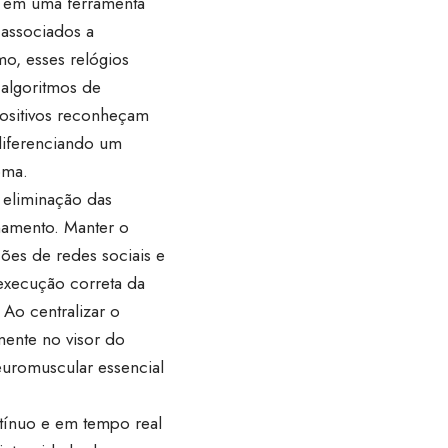
r em uma ferramenta
 associados a
mo, esses relógios
 algoritmos de
positivos reconheçam
diferenciando um
oma.
 eliminação das
namento. Manter o
ções de redes sociais e
execução correta da
Ao centralizar o
mente no visor do
euromuscular essencial
tínuo e em tempo real