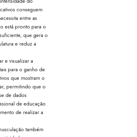
 intensidade do
plicativos conseguem
cessita entre as
po está pronto para o
uficiente, que gera o
latura e reduz a
r e visualizar a
ais para o ganho de
itivos que mostram o
ar, permitindo que o
ase de dados
issional de educação
mento de realizar a
a musculação também