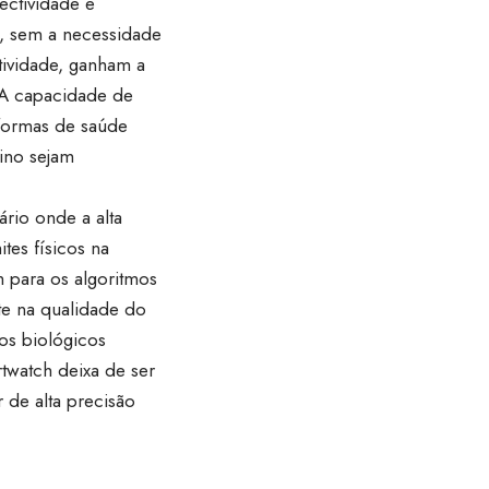
ectividade e
, sem a necessidade
tividade, ganham a
 A capacidade de
aformas de saúde
eino sejam
ário onde a alta
tes físicos na
 para os algoritmos
nte na qualidade do
os biológicos
rtwatch deixa de ser
 de alta precisão