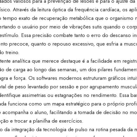
ados valiosos para a prevenção de lesões e para o ajuste da
ísico. Através da leitura óptica da frequência cardíaca, os a
 o tempo exato de recuperação metabólica que o organismo ne
lertando o usuário por meio de vibrações sutis quando o cor
estímulo. Essa precisão combate tanto o erro do descanso ins
nto precoce, quanto o repouso excessivo, que esfria a muscu
do treino.
tente analítica que merece destaque é a facilidade em registra
ão de carga ao longo das semanas, um dos pilares fundament
gra e força. Os softwares modernos estruturam gráficos intu
otal de peso levantado por sessão e por agrupamento muscul
identifique assimetrias ou estagnações no rendimento. Essa b
ada funciona como um mapa estratégico para o próprio prof
ue acompanha o aluno, facilitando a tomada de decisão no mo
ção e trocar a planilha de exercícios.
o da integração da tecnologia de pulso na rotina pesada d