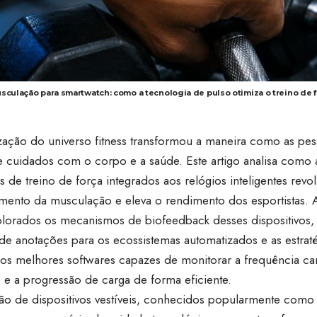
sculação para smartwatch: como a tecnologia de pulso otimiza o treino de 
lização do universo fitness transformou a maneira como as pe
de cuidados com o corpo e a saúde. Este artigo analisa como
os de treino de força integrados aos relógios inteligentes revo
mento da musculação e eleva o rendimento dos esportistas. A
plorados os mecanismos de biofeedback desses dispositivos, 
e anotações para os ecossistemas automatizados e as estraté
 os melhores softwares capazes de monitorar a frequência c
 e a progressão de carga de forma eficiente.
ação de dispositivos vestíveis, conhecidos popularmente como