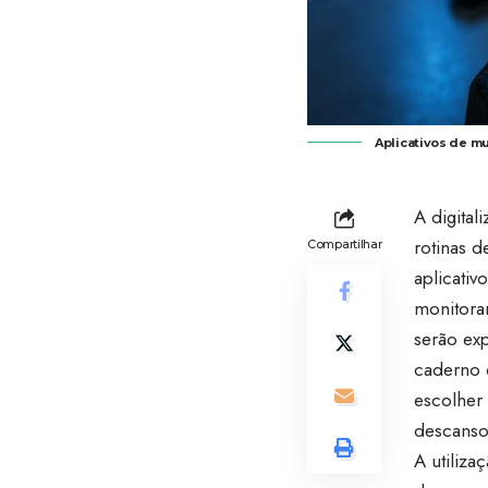
Aplicativos de mu
A digita
rotinas 
Compartilhar
aplicativ
monitora
serão ex
caderno d
escolher
descanso
A utiliz