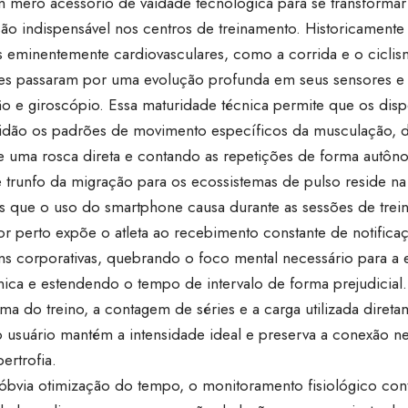
m mero acessório de vaidade tecnológica para se transforma
são indispensável nos centros de treinamento. Historicamente
s eminentemente cardiovasculares, como a corrida e o ciclis
ntes passaram por uma evolução profunda em seus sensores e
ão e giroscópio. Essa maturidade técnica permite que os dis
idão os padrões de movimento específicos da musculação, 
e uma rosca direta e contando as repetições de forma autôn
 trunfo da migração para os ecossistemas de pulso reside na
es que o uso do smartphone causa durante as sessões de trei
or perto expõe o atleta ao recebimento constante de notifica
s corporativas, quebrando o foco mental necessário para a 
ica e estendendo o tempo de intervalo de forma prejudicial. 
a do treino, a contagem de séries e a carga utilizada direta
 o usuário mantém a intensidade ideal e preserva a conexão n
pertrofia.
óbvia otimização do tempo, o monitoramento fisiológico con