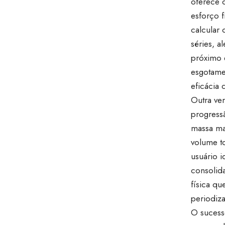
oferece d
esforço f
calcular
séries, a
próximo 
esgotame
eficácia 
Outra ver
progress
massa ma
volume t
usuário 
consolid
física q
periodiza
O sucess