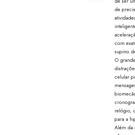
de ser u
de preci
atividade
intelige
aceleraç
com exat
supino d
O grande
distraçõ
celular p
mensagen
biomecân
cronogram
relógio,
para a hi
Além da 