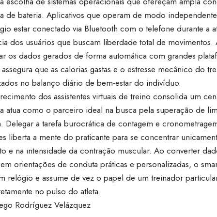
la escolha de sistemas operacionais que ofereçam ampla con
a de bateria. Aplicativos que operam de modo independente
gio estar conectado via Bluetooth com o telefone durante a a
cia dos usuários que buscam liberdade total de movimentos.
zar os dados gerados de forma automática com grandes plat
 assegura que as calorias gastas e o estresse mecânico do tr
zados no balanço diário de bem-estar do indivíduo.
cimento dos assistentes virtuais de treino consolida um cen
a atua como o parceiro ideal na busca pela superação de limi
. Delegar a tarefa burocrática de contagem e cronometragem
tes liberta a mente do praticante para se concentrar unicame
o e na intensidade da contração muscular. Ao converter dad
 em orientações de conduta práticas e personalizadas, o sma
m relógio e assume de vez o papel de um treinador particular
retamente no pulso do atleta.
iego Rodríguez Velázquez