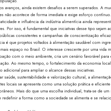
população.
os avanços, ainda existem desafios a serem superados. A mu
res não acontece de forma imediata e exige esforço contínu
aticidade e influência da indústria alimentícia ainda represen
es. Por isso, é fundamental que iniciativas desse tipo seja
 públicas consistentes e campanhas de conscientização eficaz
cia é que projetos voltados à alimentação saudável com ingr
mais espaço no Brasil. O interesse crescente por uma vida ma
pação com o meio ambiente, cria um cenário favorável para 
mação. Ao mesmo tempo, o fortalecimento da economia local
 adicional para ampliar o alcance dessas iniciativas.
ar saúde, sustentabilidade e valorização cultural, a alimenta
tes locais se apresenta como uma solução prática e eficiente
râneos. Mais do que uma escolha individual, trata-se de um
 redefinir a forma como a sociedade se alimenta e se relac