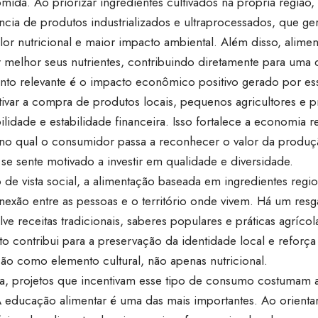
ida. Ao priorizar ingredientes cultivados na própria região,
cia de produtos industrializados e ultraprocessados, que g
lor nutricional e maior impacto ambiental. Além disso, alime
 melhor seus nutrientes, contribuindo diretamente para uma d
to relevante é o impacto econômico positivo gerado por esse 
tivar a compra de produtos locais, pequenos agricultores e
bilidade e estabilidade financeira. Isso fortalece a economia r
, no qual o consumidor passa a reconhecer o valor da produç
se sente motivado a investir em qualidade e diversidade.
 de vista social, a alimentação baseada em ingredientes re
exão entre as pessoas e o território onde vivem. Há um resga
ve receitas tradicionais, saberes populares e práticas agrícol
o contribui para a preservação da identidade local e reforça
ção como elemento cultural, não apenas nutricional.
ca, projetos que incentivam esse tipo de consumo costumam a
 A educação alimentar é uma das mais importantes. Ao orient