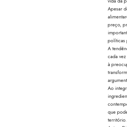
vida da 
Apesar d
alimenta
preço, pr
important
políticas
A tendên
cada vez 
à preocu
transfor
argumento
Ao integr
ingredien
contempo
que pode
território.