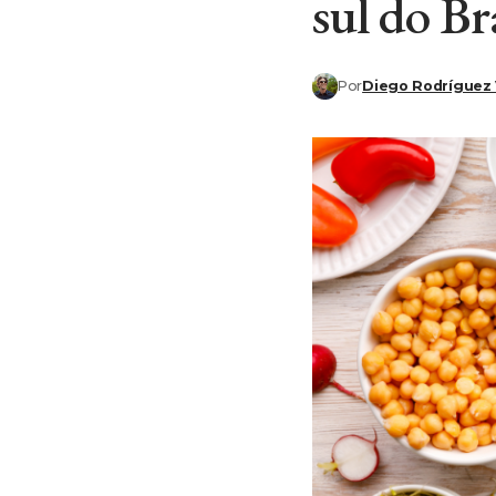
sul do Br
Por
Diego Rodríguez