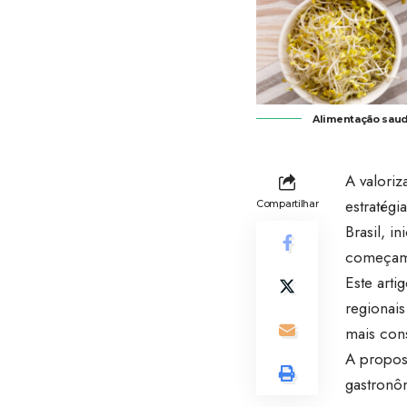
Alimentação saudá
A valori
estratégi
Compartilhar
Brasil, i
começam 
Este art
regionai
mais cons
A propos
gastronô