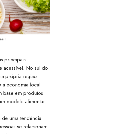
asil
s principais
e acessível. No sul do
na própria região
 a economia local.
om base em produtos
 um modelo alimentar
m de uma tendência
pessoas se relacionam