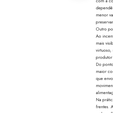
com a com
dependên
menor va
preservar
Outro pon
Ao incen
mais visi
virtuoso
produtor 
Do ponto
maior con
que envol
moviment
alimenta
Na práti
frentes.