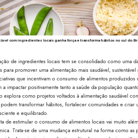
vel com ingredientes locais ganha força e transforma hábitos no sul do Br
zação de ingredientes locais tem se consolidado como uma da
as para promover uma alimentação mais saudável, sustentável 
niciativas que incentivam o consumo de alimentos produzidos 
a impactar positivamente tanto a saúde da população quanto
igo explora como projetos voltados à alimentação saudável c
s podem transformar hábitos, fortalecer comunidades e criar
ciente e equilibrado.
ta de estimular o consumo de alimentos locais vai muito alé
mica. Trata-se de uma mudança estrutural na forma como as 