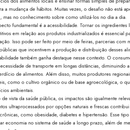
cios dos alimentos locais e ensinar formas simples de prepa
ara a mudança de hábitos. Muitas vezes, o desafio não está a
s, mas no conhecimento sobre como utilizá-los no dia a dia.
ecto fundamental é a acessibilidade. Tornar os ingredientes 
tivos em relação aos produtos industrializados é essencial pa
ção. Isso pode ser feito por meio de feiras, parcerias com 
 públicas que incentivem a produção e distribuição desses al
tabilidade também ganha destaque nesse contexto. O consum
necessidade de transporte em longas distâncias, diminuindo 
erdício de alimentos. Além disso, muitos produtores regionai
veis, como o cultivo orgânico ou de base agroecológica, o qu
cios ambientais.
de vista da saúde pública, os impactos são igualmente releva
ntos ultraprocessados por opções naturais e frescas contribu
crônicas, como obesidade, diabetes e hipertensão. Esse tip
ar economia no sistema de saúde a longo prazo, além de me