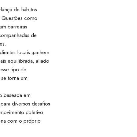
dança de hábitos
o. Questões como
tam barreiras
m acompanhadas de
es.
edientes locais ganhem
is equilibrada, aliado
esse tipo de
 se torna um
ção baseada em
 para diversos desafios
 movimento coletivo
iona com o próprio