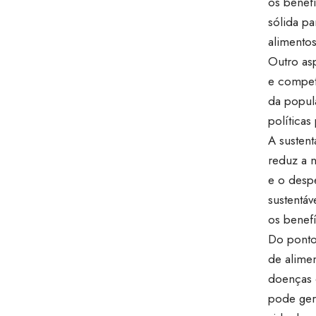
os benefí
sólida p
alimento
Outro asp
e competi
da popula
políticas
A susten
reduz a 
e o desp
sustentá
os benefí
Do ponto 
de alime
doenças 
pode ger