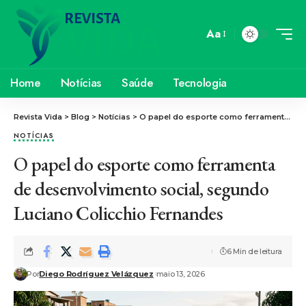
Aa
Home
Notícias
Saúde
Tecnologia
Revista Vida
>
Blog
>
Notícias
>
O papel do esporte como ferramenta de desenvolvimento social, segundo Luciano Colicchio Fernandes
NOTÍCIAS
O papel do esporte como ferramenta
de desenvolvimento social, segundo
Luciano Colicchio Fernandes
6 Min de leitura
Por
Diego Rodríguez Velázquez
maio 13, 2026