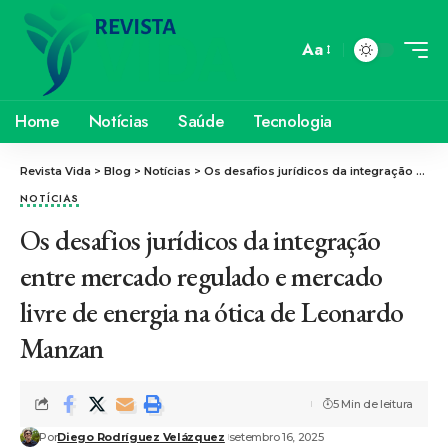
Aa
Home
Notícias
Saúde
Tecnologia
Revista Vida
>
Blog
>
Notícias
>
Os desafios jurídicos da integração entre mercado regulado e mercado livre de energia na ótica de Leonardo Manzan
NOTÍCIAS
Os desafios jurídicos da integração
entre mercado regulado e mercado
livre de energia na ótica de Leonardo
Manzan
5 Min de leitura
Por
Diego Rodríguez Velázquez
setembro 16, 2025