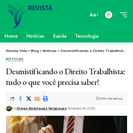
Aa
Home
Notícias
Saúde
Tecnologia
Revista Vida
>
Blog
>
Notícias
>
Desmistificando o Direito Trabalhista: tudo o que você precisa saber!
NOTÍCIAS
Desmistificando o Direito Trabalhista:
tudo o que você precisa saber!
5 Min de leitura
Por
Diego Rodríguez Velázquez
fevereiro 19, 2025