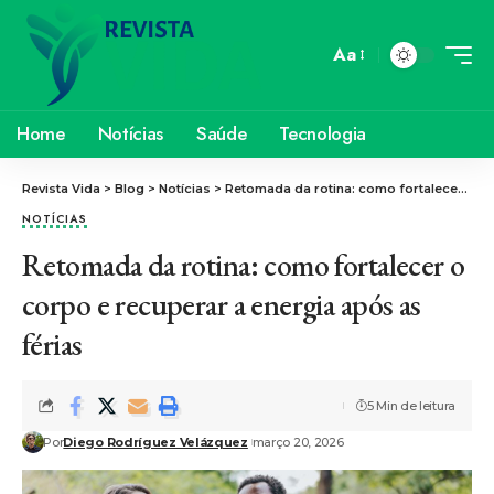
Aa
Home
Notícias
Saúde
Tecnologia
Revista Vida
>
Blog
>
Notícias
>
Retomada da rotina: como fortalecer o corpo e recuperar a energia após as férias
NOTÍCIAS
Retomada da rotina: como fortalecer o
corpo e recuperar a energia após as
férias
5 Min de leitura
Por
Diego Rodríguez Velázquez
março 20, 2026