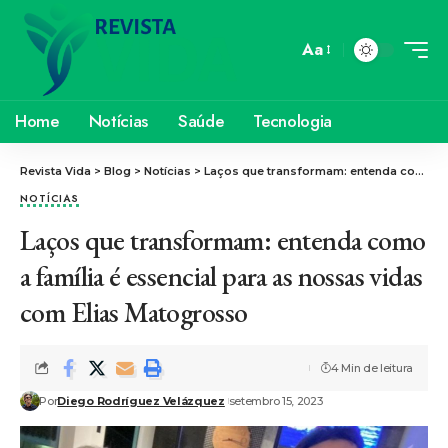
Aa
Home
Notícias
Saúde
Tecnologia
Revista Vida
>
Blog
>
Notícias
>
Laços que transformam: entenda como a família é essencial para as nossas vidas com Elias Matogrosso
NOTÍCIAS
Laços que transformam: entenda como
a família é essencial para as nossas vidas
com Elias Matogrosso
4 Min de leitura
Por
Diego Rodríguez Velázquez
setembro 15, 2023